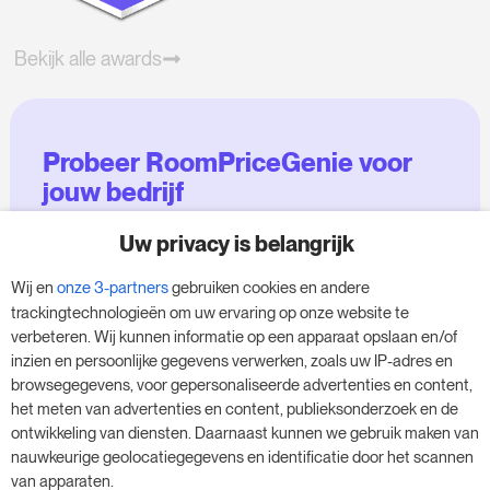
Bekijk alle awards
Probeer RoomPriceGenie voor
jouw bedrijf
Uw privacy is belangrijk
Maak gebruik van onze 14-daagse proefversie
en geef je bedrijf een boost - zonder
Wij en
onze 3-partners
gebruiken cookies en andere
verplichtingen.
trackingtechnologieën om uw ervaring op onze website te
verbeteren. Wij kunnen informatie op een apparaat opslaan en/of
Boek een afspraak om je gratis proefperiode
inzien en persoonlijke gegevens verwerken, zoals uw IP-adres en
van 14 dagen te starten.
browsegegevens, voor gepersonaliseerde advertenties en content,
het meten van advertenties en content, publieksonderzoek en de
ontwikkeling van diensten. Daarnaast kunnen we gebruik maken van
nauwkeurige geolocatiegegevens en identificatie door het scannen
Start je gratis proefperiode
van apparaten.