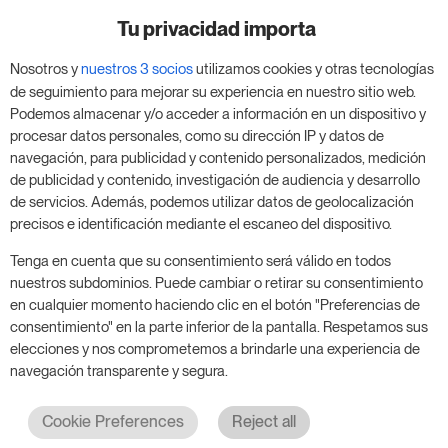
Prueba RoomPriceGenie para tu
negocio
Tu privacidad importa
Nosotros y
nuestros 3 socios
utilizamos cookies y otras tecnologías
Aprovecha nuestra prueba de 14 días y mejora tu
de seguimiento para mejorar su experiencia en nuestro sitio web.
negocio, sin compromiso.
Podemos almacenar y/o acceder a información en un dispositivo y
procesar datos personales, como su dirección IP y datos de
Agenda una reunión para empezar tu prueba
navegación, para publicidad y contenido personalizados, medición
gratuita de 14 días.
de publicidad y contenido, investigación de audiencia y desarrollo
de servicios. Además, podemos utilizar datos de geolocalización
precisos e identificación mediante el escaneo del dispositivo.
Inicia tu prueba gratuita
Tenga en cuenta que su consentimiento será válido en todos
nuestros subdominios. Puede cambiar o retirar su consentimiento
en cualquier momento haciendo clic en el botón "Preferencias de
consentimiento" en la parte inferior de la pantalla. Respetamos sus
Programa una reunión
elecciones y nos comprometemos a brindarle una experiencia de
navegación transparente y segura.
Cookie Preferences
Reject all