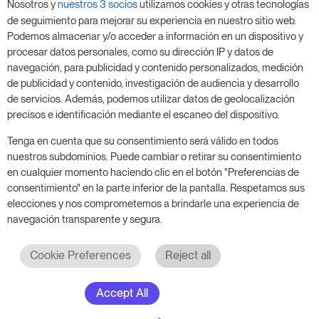
Nosotros y
nuestros 3 socios
utilizamos cookies y otras tecnologías
Aprovecha nuestra prueba de 14 días y mejora tu
de seguimiento para mejorar su experiencia en nuestro sitio web.
negocio, sin compromiso.
Podemos almacenar y/o acceder a información en un dispositivo y
procesar datos personales, como su dirección IP y datos de
Agenda una reunión para empezar tu prueba
navegación, para publicidad y contenido personalizados, medición
gratuita de 14 días.
de publicidad y contenido, investigación de audiencia y desarrollo
de servicios. Además, podemos utilizar datos de geolocalización
precisos e identificación mediante el escaneo del dispositivo.
Inicia tu prueba gratuita
Tenga en cuenta que su consentimiento será válido en todos
nuestros subdominios. Puede cambiar o retirar su consentimiento
en cualquier momento haciendo clic en el botón "Preferencias de
consentimiento" en la parte inferior de la pantalla. Respetamos sus
Programa una reunión
elecciones y nos comprometemos a brindarle una experiencia de
navegación transparente y segura.
Cookie Preferences
Reject all
Accept All
© 2017 - 2026. Todos los derechos reservados. RoomPriceGenie AG