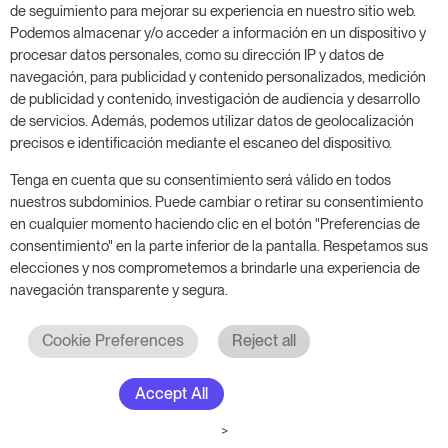
Aprovecha nuestra prueba de 14 días y mejora tu
de seguimiento para mejorar su experiencia en nuestro sitio web.
negocio, sin compromiso.
Podemos almacenar y/o acceder a información en un dispositivo y
procesar datos personales, como su dirección IP y datos de
Agenda una reunión para empezar tu prueba
navegación, para publicidad y contenido personalizados, medición
gratuita de 14 días.
de publicidad y contenido, investigación de audiencia y desarrollo
de servicios. Además, podemos utilizar datos de geolocalización
precisos e identificación mediante el escaneo del dispositivo.
Inicia tu prueba gratuita
Tenga en cuenta que su consentimiento será válido en todos
nuestros subdominios. Puede cambiar o retirar su consentimiento
en cualquier momento haciendo clic en el botón "Preferencias de
consentimiento" en la parte inferior de la pantalla. Respetamos sus
Programa una reunión
elecciones y nos comprometemos a brindarle una experiencia de
navegación transparente y segura.
Cookie Preferences
Reject all
Accept All
© 2017 - 2026. Todos los derechos reservados. RoomPriceGenie AG
>