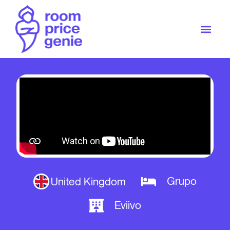
Grupo
United Kingdom
Eviivo