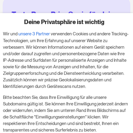
Teste RoomPriceGenie für deine
Zimmer
Deine Privatsphäre ist wichtig
Wir und
unsere 3 Partner
verwenden Cookies und andere Tracking-
Nutze unsere 14-tägige Testversion und steigere
Technologien, um Ihre Erfahrung auf unserer Website zu
deinen Umsatz jetzt – ganz ohne Verpflichtung.
verbessern. Wir können Informationen auf einem Gerät speichern
und/oder darauf zugreifen und personenbezogene Daten wie Ihre
Buche einen Termin, um deine kostenlose 14-
IP-Adresse und Surfdaten für personalisierte Anzeigen und Inhalte
tägige Testphase zu starten.
sowie für die Messung von Anzeigen und Inhalten, für die
Zielgruppenerforschung und die Diensteentwicklung verarbeiten.
Zusätzlich können wir präzise Geolokalisierungsdaten und
Identifizierungen durch Gerätescans nutzen.
Starte die kostenlose Testversion
Bitte beachten Sie, dass Ihre Einwilligung für alle unsere
Subdomains gültig ist. Sie können Ihre Einwilligung jederzeit ändern
oder widerrufen, indem Sie am unteren Rand Ihres Bildschirms auf
Ein Meeting buchen
die Schaltfläche "Einwilligungseinstellungen" klicken. Wir
respektieren Ihre Entscheidungen und sind bestrebt, Ihnen ein
transparentes und sicheres Surferlebnis zu bieten.