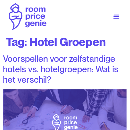
Tag:
Hotel Groepen
Voorspellen voor zelfstandige
hotels vs. hotelgroepen: Wat is
het verschil?