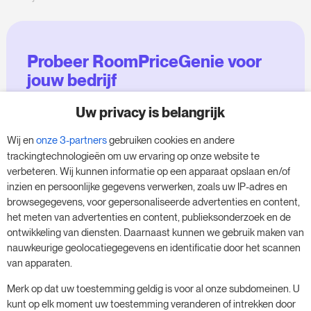
Probeer RoomPriceGenie voor
jouw bedrijf
Uw privacy is belangrijk
Maak gebruik van onze 14-daagse proefversie
en geef je bedrijf een boost - zonder
Wij en
onze 3-partners
gebruiken cookies en andere
verplichtingen.
trackingtechnologieën om uw ervaring op onze website te
verbeteren. Wij kunnen informatie op een apparaat opslaan en/of
Boek een afspraak om je gratis proefperiode
inzien en persoonlijke gegevens verwerken, zoals uw IP-adres en
van 14 dagen te starten.
browsegegevens, voor gepersonaliseerde advertenties en content,
het meten van advertenties en content, publieksonderzoek en de
ontwikkeling van diensten. Daarnaast kunnen we gebruik maken van
nauwkeurige geolocatiegegevens en identificatie door het scannen
Start je gratis proefperiode
van apparaten.
Merk op dat uw toestemming geldig is voor al onze subdomeinen. U
kunt op elk moment uw toestemming veranderen of intrekken door