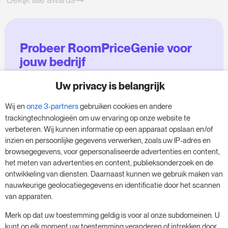
Probeer RoomPriceGenie voor
jouw bedrijf
Uw privacy is belangrijk
Maak gebruik van onze 14-daagse proefversie
en geef je bedrijf een boost - zonder
Wij en
onze 3-partners
gebruiken cookies en andere
verplichtingen.
trackingtechnologieën om uw ervaring op onze website te
verbeteren. Wij kunnen informatie op een apparaat opslaan en/of
Boek een afspraak om je gratis proefperiode
inzien en persoonlijke gegevens verwerken, zoals uw IP-adres en
van 14 dagen te starten.
browsegegevens, voor gepersonaliseerde advertenties en content,
het meten van advertenties en content, publieksonderzoek en de
ontwikkeling van diensten. Daarnaast kunnen we gebruik maken van
nauwkeurige geolocatiegegevens en identificatie door het scannen
Start je gratis proefperiode
van apparaten.
Merk op dat uw toestemming geldig is voor al onze subdomeinen. U
kunt op elk moment uw toestemming veranderen of intrekken door