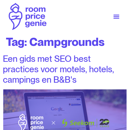
Tag:
Campgrounds
Een gids met SEO best
practices voor motels, hotels,
campings en B&B's