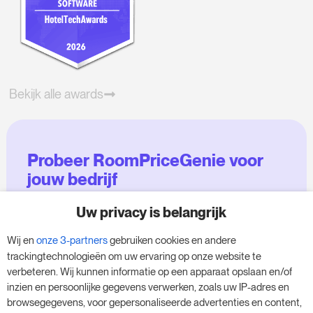
Bekijk alle awards
Probeer RoomPriceGenie voor
jouw bedrijf
Uw privacy is belangrijk
Maak gebruik van onze 14-daagse proefversie
en geef je bedrijf een boost - zonder
Wij en
onze 3-partners
gebruiken cookies en andere
verplichtingen.
trackingtechnologieën om uw ervaring op onze website te
verbeteren. Wij kunnen informatie op een apparaat opslaan en/of
Boek een afspraak om je gratis proefperiode
inzien en persoonlijke gegevens verwerken, zoals uw IP-adres en
van 14 dagen te starten.
browsegegevens, voor gepersonaliseerde advertenties en content,