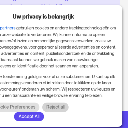
proefversie en geef je bedrijf een
boost - zonder verplichtingen.
Uw privacy is belangrijk
Boek een afspraak om je gratis
-partners
gebruiken cookies en andere trackingtechnologieën om
proefperiode van 14 dagen te
p onze website te verbeteren. Wij kunnen informatie op een
starten.
aan en/of inzien en persoonlijke gegevens verwerken, zoals uw
rowsegegevens, voor gepersonaliseerde advertenties en content,
 advertenties en content, publieksonderzoek en de ontwikkeling
 Daarnaast kunnen we gebruik maken van nauwkeurige
Start je gratis proefperiode
evens en identificatie door het scannen van apparaten.
w toestemming geldig is voor al onze subdomeinen. U kunt op elk
stemming veranderen of intrekken door te klikken op de knop
Plan je vergadering
oorkeuren' onderaan uw scherm. Wij respecteren uw keuzes en
 u een transparante en veilige browse-ervaring te bieden.
okie Preferences
Reject all
Accept All
 Alle rechten voorbehouden. RoomPriceGenie AG