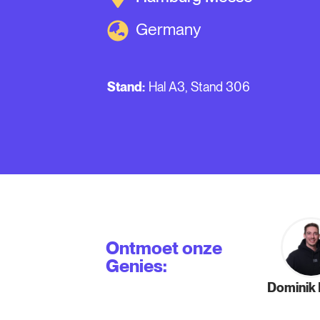
Germany
Stand:
Hal A3, Stand 306
Ontmoet onze
Genies:
Dominik