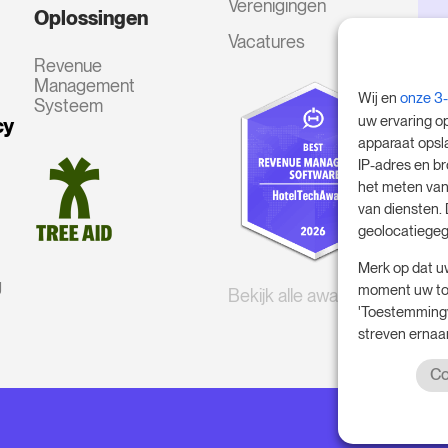
Verenigingen
Oplossingen
Vacatures
Revenue
Management
Wij en
onze 3
Systeem
uw ervaring o
cy
apparaat opsl
IP-adres en b
het meten van
van diensten.
geolocatiegeg
Merk op dat u
g
moment uw toe
Bekijk alle awards
'Toestemmingv
streven ernaar
Co
© 2017 - 2026.