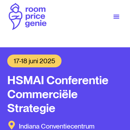
17-18 juni 2025
HSMAI Conferentie
Commerciële
Strategie
Indiana Conventiecentrum