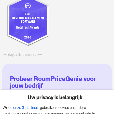
Bekijk alle awards
Probeer RoomPriceGenie voor
jouw bedrijf
Uw privacy is belangrijk
Maak gebruik van onze 14-daagse proefversie
en geef je bedrijf een boost - zonder
Wij en
onze 3-partners
gebruiken cookies en andere
verplichtingen.
trackingtechnologieën om uw ervaring op onze website te