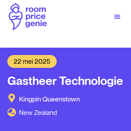
22 mei 2025
Gastheer Technologie
Kingpin Queenstown
New Zealand