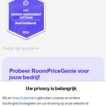
Bekijk alle awards
Probeer RoomPriceGenie voor
jouw bedrijf
Uw privacy is belangrijk
Maak gebruik van onze 14-daagse proefversie
en geef je bedrijf een boost - zonder
Wij en
onze 3-partners
gebruiken cookies en andere
verplichtingen.
trackingtechnologieën om uw ervaring op onze website te