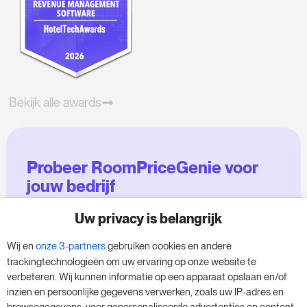
Bekijk alle awards
Probeer RoomPriceGenie voor
jouw bedrijf
Uw privacy is belangrijk
Maak gebruik van onze 14-daagse proefversie
en geef je bedrijf een boost - zonder
Wij en
onze 3-partners
gebruiken cookies en andere
verplichtingen.
trackingtechnologieën om uw ervaring op onze website te
verbeteren. Wij kunnen informatie op een apparaat opslaan en/of
Boek een afspraak om je gratis proefperiode
inzien en persoonlijke gegevens verwerken, zoals uw IP-adres en
van 14 dagen te starten.