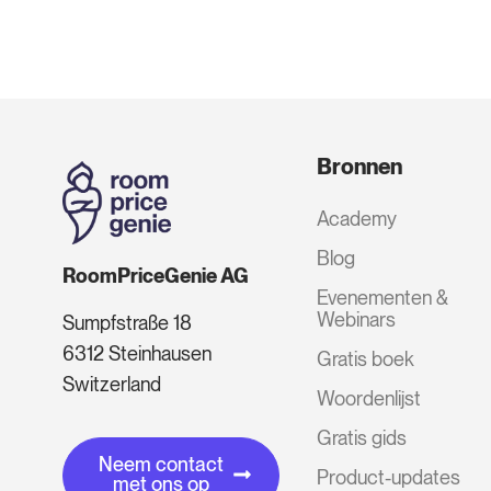
Bronnen
Academy
Blog
RoomPriceGenie AG
Evenementen &
Webinars
Sumpfstraße 18
6312 Steinhausen
Gratis boek
Switzerland
Woordenlijst
Gratis gids
Neem contact
Product-updates
met ons op