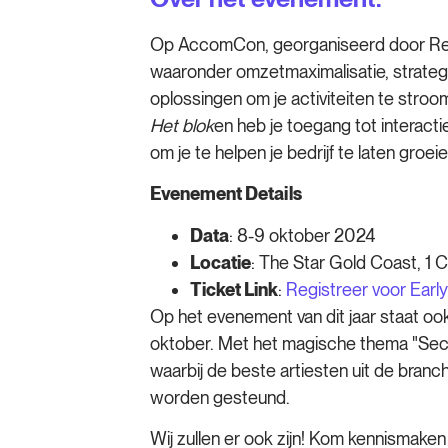
Op AccomCon, georganiseerd door Resly, 
waaronder omzetmaximalisatie, strate
oplossingen om je activiteiten te stroo
Het blok
en heb je toegang tot interac
om je te helpen je bedrijf te laten groeie
Evenement Details
Data
: 8-9 oktober 2024
Locatie
: The Star Gold Coast, 1 
Ticket Link
:
Registreer voor Early
Op het evenement van dit jaar staat o
oktober. Met het magische thema "Secr
waarbij de beste artiesten uit de bran
worden gesteund.
Wij zullen er ook zijn! Kom kennismake