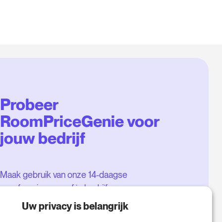
Probeer
RoomPriceGenie voor
jouw bedrijf
Maak gebruik van onze 14-daagse
proefversie en geef je bedrijf een
boost - zonder verplichtingen.
Uw privacy is belangrijk
Boek een afspraak om je gratis