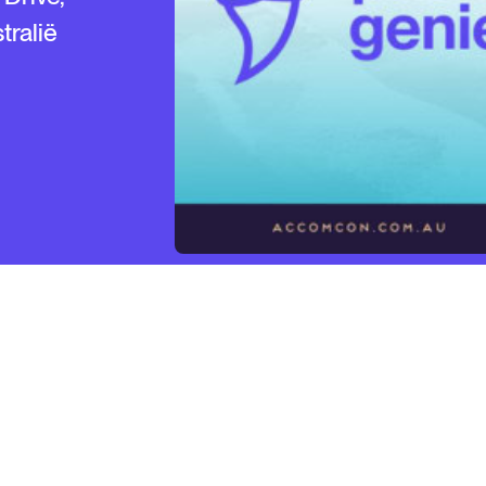
ralië