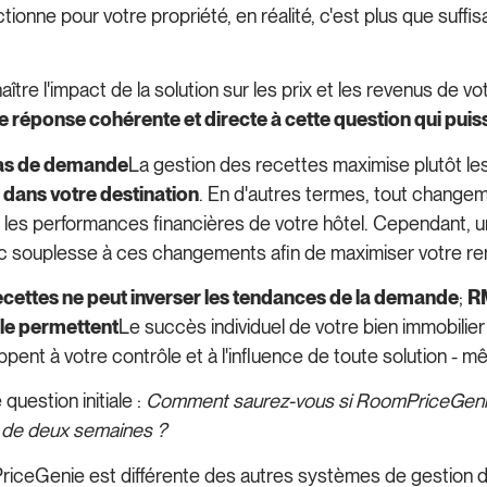
nne pour votre propriété, en réalité, c'est plus que suffisa
re l'impact de la solution sur les prix et les revenus de votre
 de réponse cohérente et directe à cette question qui puiss
pas de demande
La gestion des recettes maximise plutôt le
à dans votre destination
. En d'autres termes, tout changem
ur les performances financières de votre hôtel. Cependant, 
 souplesse à ces changements afin de maximiser votre ren
cettes ne peut inverser les tendances de la demande
;
RM
 le permettent
Le succès individuel de votre bien immobilier
pent à votre contrôle et à l'influence de toute solution -
question initiale :
Comment saurez-vous si RoomPriceGenie a
ai de deux semaines ?
PriceGenie est différente des autres systèmes de gestion 