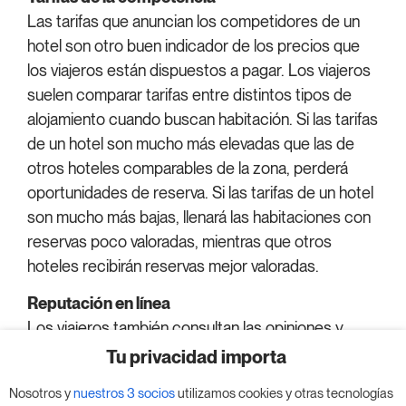
Las tarifas que anuncian los competidores de un
hotel son otro buen indicador de los precios que
los viajeros están dispuestos a pagar. Los viajeros
suelen comparar tarifas entre distintos tipos de
alojamiento cuando buscan habitación. Si las tarifas
de un hotel son mucho más elevadas que las de
otros hoteles comparables de la zona, perderá
oportunidades de reserva. Si las tarifas de un hotel
son mucho más bajas, llenará las habitaciones con
reservas poco valoradas, mientras que otros
hoteles recibirán reservas mejor valoradas.
Reputación en línea
Los viajeros también consultan las opiniones y
valoraciones de los huéspedes en plataformas
Tu privacidad importa
como Google, Tripadvisor y las OTA al decidir
Nosotros y
nuestros 3 socios
utilizamos cookies y otras tecnologías
dónde alojarse. Las investigaciones de Tripadvisor