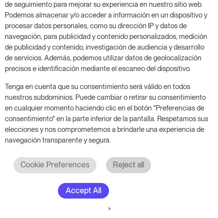
de seguimiento para mejorar su experiencia en nuestro sitio web.
han revelado que el 79% de los usuarios del sitio
Podemos almacenar y/o acceder a información en un dispositivo y
tienen más probabilidades de reservar un hotel con
procesar datos personales, como su dirección IP y datos de
una puntuación de burbuja más alta al elegir entre
navegación, para publicidad y contenido personalizados, medición
de publicidad y contenido, investigación de audiencia y desarrollo
propiedades comparables. [
1
]
de servicios. Además, podemos utilizar datos de geolocalización
precisos e identificación mediante el escaneo del dispositivo.
Además, según Expedia, es un 72% más probable
que los viajeros paguen más por un hotel mejor
Tenga en cuenta que su consentimiento será válido en todos
valorado por sus huéspedes. [
2
]
nuestros subdominios. Puede cambiar o retirar su consentimiento
en cualquier momento haciendo clic en el botón "Preferencias de
consentimiento" en la parte inferior de la pantalla. Respetamos sus
elecciones y nos comprometemos a brindarle una experiencia de
navegación transparente y segura.
Cookie Preferences
Reject all
Accept All
>