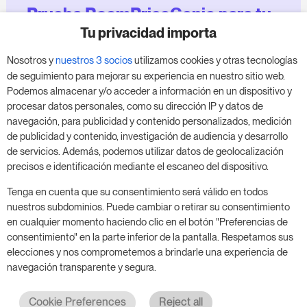
Prueba RoomPriceGenie para tu
negocio
Tu privacidad importa
Nosotros y
nuestros 3 socios
utilizamos cookies y otras tecnologías
Aprovecha nuestra prueba de 14 días y mejora tu
de seguimiento para mejorar su experiencia en nuestro sitio web.
negocio, sin compromiso.
Podemos almacenar y/o acceder a información en un dispositivo y
procesar datos personales, como su dirección IP y datos de
Agenda una reunión para empezar tu prueba
navegación, para publicidad y contenido personalizados, medición
gratuita de 14 días.
de publicidad y contenido, investigación de audiencia y desarrollo
de servicios. Además, podemos utilizar datos de geolocalización
precisos e identificación mediante el escaneo del dispositivo.
Inicia tu prueba gratuita
Tenga en cuenta que su consentimiento será válido en todos
nuestros subdominios. Puede cambiar o retirar su consentimiento
en cualquier momento haciendo clic en el botón "Preferencias de
consentimiento" en la parte inferior de la pantalla. Respetamos sus
Programa una reunión
elecciones y nos comprometemos a brindarle una experiencia de
navegación transparente y segura.
Cookie Preferences
Reject all