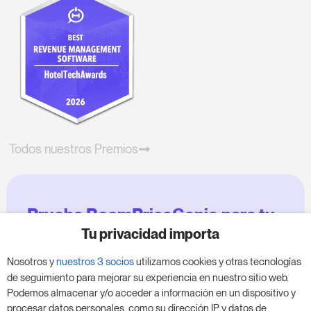
Todos nuestros Premios
Prueba RoomPriceGenie para tu
negocio
Tu privacidad importa
Nosotros y
nuestros 3 socios
utilizamos cookies y otras tecnologías
Aprovecha nuestra prueba de 14 días y mejora tu
de seguimiento para mejorar su experiencia en nuestro sitio web.
negocio, sin compromiso.
Podemos almacenar y/o acceder a información en un dispositivo y
procesar datos personales, como su dirección IP y datos de