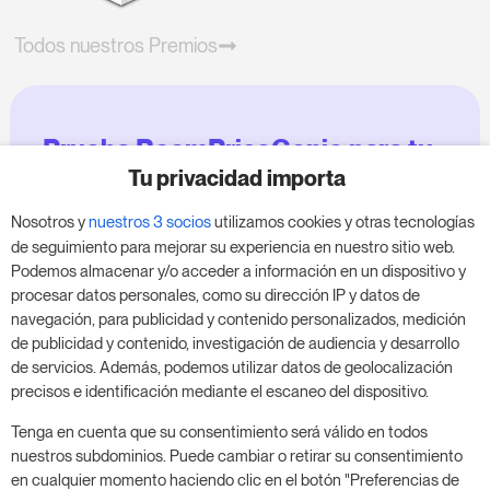
Todos nuestros Premios
Prueba RoomPriceGenie para tu
negocio
Tu privacidad importa
Nosotros y
nuestros 3 socios
utilizamos cookies y otras tecnologías
Aprovecha nuestra prueba de 14 días y mejora tu
de seguimiento para mejorar su experiencia en nuestro sitio web.
negocio, sin compromiso.
Podemos almacenar y/o acceder a información en un dispositivo y
procesar datos personales, como su dirección IP y datos de
Agenda una reunión para empezar tu prueba
navegación, para publicidad y contenido personalizados, medición
gratuita de 14 días.
de publicidad y contenido, investigación de audiencia y desarrollo
de servicios. Además, podemos utilizar datos de geolocalización
precisos e identificación mediante el escaneo del dispositivo.
Inicia tu prueba gratuita
Tenga en cuenta que su consentimiento será válido en todos
nuestros subdominios. Puede cambiar o retirar su consentimiento
en cualquier momento haciendo clic en el botón "Preferencias de