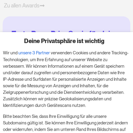
Zu allen Awards
Teste RoomPriceGenie für deine
Zimmer
Deine Privatsphäre ist wichtig
Wir und
unsere 3 Partner
verwenden Cookies und andere Tracking-
Nutze unsere 14-tägige Testversion und steigere
Technologien, um Ihre Erfahrung auf unserer Website zu
deinen Umsatz jetzt – ganz ohne Verpflichtung.
verbessern. Wir können Informationen auf einem Gerät speichern
und/oder darauf zugreifen und personenbezogene Daten wie Ihre
Buche einen Termin, um deine kostenlose 14-
IP-Adresse und Surfdaten für personalisierte Anzeigen und Inhalte
tägige Testphase zu starten.
sowie für die Messung von Anzeigen und Inhalten, für die
Zielgruppenerforschung und die Diensteentwicklung verarbeiten.
Zusätzlich können wir präzise Geolokalisierungsdaten und
Identifizierungen durch Gerätescans nutzen.
Starte die kostenlose Testversion
Bitte beachten Sie, dass Ihre Einwilligung für alle unsere
Subdomains gültig ist. Sie können Ihre Einwilligung jederzeit ändern
oder widerrufen, indem Sie am unteren Rand Ihres Bildschirms auf