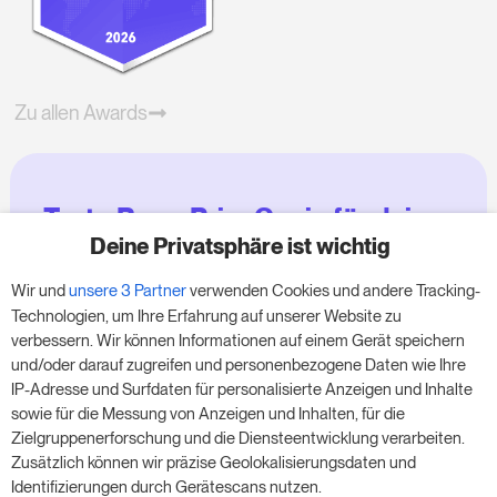
Zu allen Awards
Teste RoomPriceGenie für deine
Zimmer
Deine Privatsphäre ist wichtig
Wir und
unsere 3 Partner
verwenden Cookies und andere Tracking-
Nutze unsere 14-tägige Testversion und steigere
Technologien, um Ihre Erfahrung auf unserer Website zu
deinen Umsatz jetzt – ganz ohne Verpflichtung.
verbessern. Wir können Informationen auf einem Gerät speichern
und/oder darauf zugreifen und personenbezogene Daten wie Ihre
Buche einen Termin, um deine kostenlose 14-
IP-Adresse und Surfdaten für personalisierte Anzeigen und Inhalte
tägige Testphase zu starten.
sowie für die Messung von Anzeigen und Inhalten, für die
Zielgruppenerforschung und die Diensteentwicklung verarbeiten.
Zusätzlich können wir präzise Geolokalisierungsdaten und
Identifizierungen durch Gerätescans nutzen.