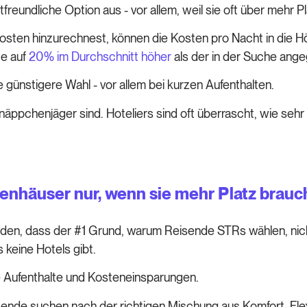
reundliche Option aus - vor allem, weil sie oft über mehr 
ten hinzurechnest, können die Kosten pro Nacht in die Höh
te auf
20% im Durchschnitt höher
als der in der Suche ang
e günstigere Wahl - vor allem bei kurzen Aufenthalten.
pchenjäger sind. Hoteliers sind oft überrascht, wie sehr s
enhäuser nur, wenn sie mehr Platz brau
den, dass der #1 Grund, warum Reisende STRs wählen, nicht
 keine Hotels gibt.
e Aufenthalte und Kosteneinsparungen.
ende suchen nach der richtigen Mischung aus Komfort, Flexi