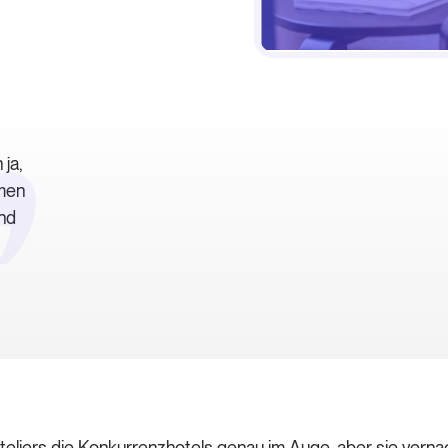
ja,
umen
und
eliers die Konkurrenzhotels genau im Auge, aber sie vernac