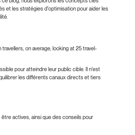
 ce blog, nous explorons les concepts clés
és et les stratégies d'optimisation pour aider les
ité.
ravellers, on average, looking at 25 travel-
ible pour atteindre leur public cible. Il n'est
librer les différents canaux directs et tiers
 être actives, ainsi que des conseils pour