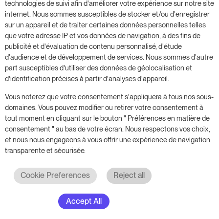
technologies de suivi afin d'améliorer votre expérience sur notre site
Lighthouse Integration.
Pour les abonnés à
internet. Nous sommes susceptibles de stocker et/ou d'enregistrer
Rate Insight, les données sont affichées
sur un appareil et de traiter certaines données personnelles telles
directement dans notre tableau de bord,
que votre adresse IP et vos données de navigation, à des fins de
publicité et d'évaluation de contenu personnalisé, d'étude
sans qu'il soit nécessaire de passer d'un
d'audience et de développement de services. Nous sommes d'autre
écran à l'autre.
part susceptibles d'utiliser des données de géolocalisation et
d'identification précises à partir d'analyses d'appareil.
Notez que certaines de ces fonctions ne sont
Vous noterez que votre consentement s'appliquera à tous nos sous-
domaines. Vous pouvez modifier ou retirer votre consentement à
disponibles que pour les abonnés de nos plans
tout moment en cliquant sur le bouton " Préférences en matière de
Advanced et Professional.
consentement " au bas de votre écran. Nous respectons vos choix,
et nous nous engageons à vous offrir une expérience de navigation
transparente et sécurisée.
Il est temps de se rapprocher de
Cookie Preferences
Reject all
vos concurrents
Accept All
À l'ère du numérique, le marché concurrentiel est
plus encombré que jamais, mais il est plus facile