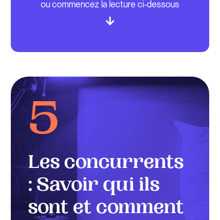
ou commencez la lecture ci-dessous
5
Les concurrents
: Savoir qui ils
sont et comment