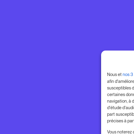
Nous et
nos 3
afin d'amélior
susceptibles d
certaines don
navigation, à 
d'étude d'aud
part susceptib
précises à par
Vous noterez 