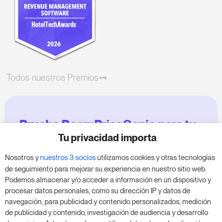
Todos nuestros Premios
Prueba RoomPriceGenie para tu
negocio
Tu privacidad importa
Nosotros y
nuestros 3 socios
utilizamos cookies y otras tecnologías
Aprovecha nuestra prueba de 14 días y mejora tu
de seguimiento para mejorar su experiencia en nuestro sitio web.
negocio, sin compromiso.
Podemos almacenar y/o acceder a información en un dispositivo y
procesar datos personales, como su dirección IP y datos de
Agenda una reunión para empezar tu prueba
navegación, para publicidad y contenido personalizados, medición
gratuita de 14 días.
de publicidad y contenido, investigación de audiencia y desarrollo