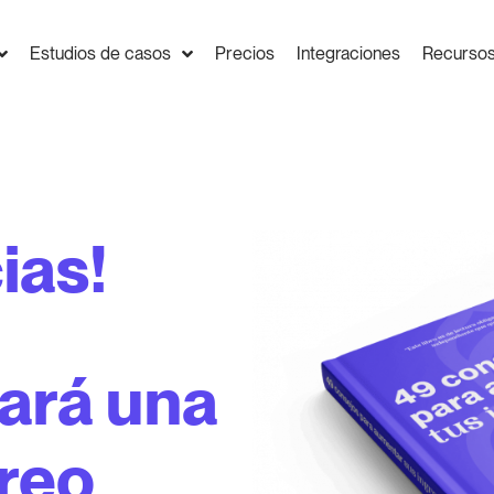
Estudios de casos
Precios
Integraciones
Recurso
ias!
gará una
rreo