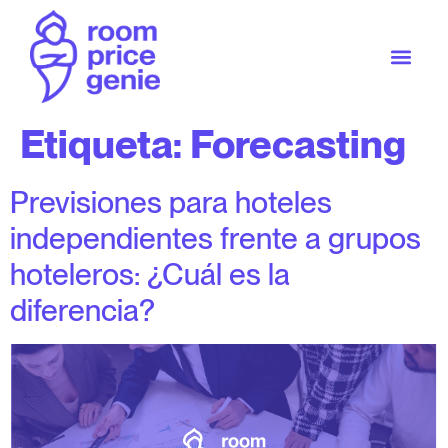
Etiqueta:
Forecasting
Previsiones para hoteles
independientes frente a grupos
hoteleros: ¿Cuál es la
diferencia?