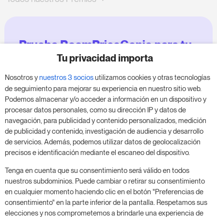
Prueba RoomPriceGenie para tu
negocio
Tu privacidad importa
Nosotros y
nuestros 3 socios
utilizamos cookies y otras tecnologías
Aprovecha nuestra prueba de 14 días y mejora tu
de seguimiento para mejorar su experiencia en nuestro sitio web.
negocio, sin compromiso.
Podemos almacenar y/o acceder a información en un dispositivo y
procesar datos personales, como su dirección IP y datos de
Agenda una reunión para empezar tu prueba
navegación, para publicidad y contenido personalizados, medición
gratuita de 14 días.
de publicidad y contenido, investigación de audiencia y desarrollo
de servicios. Además, podemos utilizar datos de geolocalización
precisos e identificación mediante el escaneo del dispositivo.
Inicia tu prueba gratuita
Tenga en cuenta que su consentimiento será válido en todos
nuestros subdominios. Puede cambiar o retirar su consentimiento
en cualquier momento haciendo clic en el botón "Preferencias de
consentimiento" en la parte inferior de la pantalla. Respetamos sus
Programa una reunión
elecciones y nos comprometemos a brindarle una experiencia de