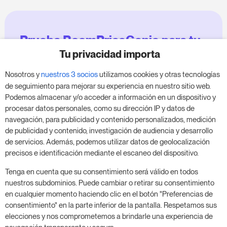
Prueba RoomPriceGenie para tu
negocio
Tu privacidad importa
Nosotros y
nuestros 3 socios
utilizamos cookies y otras tecnologías
Aprovecha nuestra prueba de 14 días y mejora tu
de seguimiento para mejorar su experiencia en nuestro sitio web.
negocio, sin compromiso.
Podemos almacenar y/o acceder a información en un dispositivo y
procesar datos personales, como su dirección IP y datos de
Agenda una reunión para empezar tu prueba
navegación, para publicidad y contenido personalizados, medición
gratuita de 14 días.
de publicidad y contenido, investigación de audiencia y desarrollo
de servicios. Además, podemos utilizar datos de geolocalización
precisos e identificación mediante el escaneo del dispositivo.
Inicia tu prueba gratuita
Tenga en cuenta que su consentimiento será válido en todos
nuestros subdominios. Puede cambiar o retirar su consentimiento
en cualquier momento haciendo clic en el botón "Preferencias de
consentimiento" en la parte inferior de la pantalla. Respetamos sus
Programa una reunión
elecciones y nos comprometemos a brindarle una experiencia de