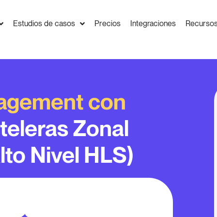
Estudios de casos
Precios
Integraciones
Recurso
agement con
teleras Zonal
lto Nivel HLS)