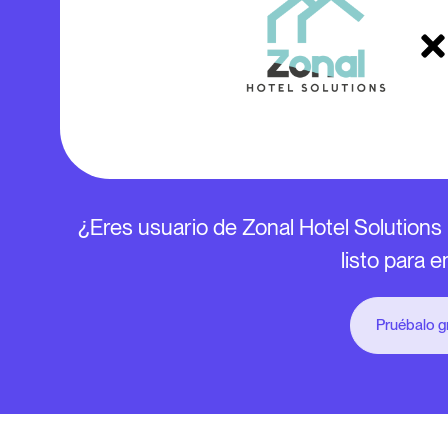
¿Eres usuario de Zonal Hotel Solutions 
listo para 
Pruébalo gr