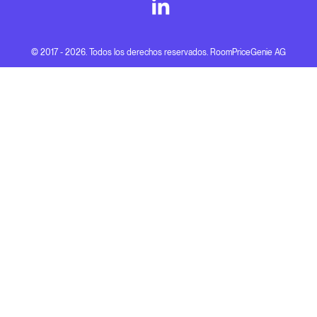
© 2017 - 2026. Todos los derechos reservados. RoomPriceGenie AG