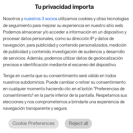
negocio
Tu privacidad importa
Nosotros y
nuestros 3 socios
utilizamos cookies y otras tecnologías
Aprovecha nuestra prueba de 14 días y mejora tu
de seguimiento para mejorar su experiencia en nuestro sitio web.
negocio, sin compromiso.
Podemos almacenar y/o acceder a información en un dispositivo y
procesar datos personales, como su dirección IP y datos de
Agenda una reunión para empezar tu prueba
navegación, para publicidad y contenido personalizados, medición
gratuita de 14 días.
de publicidad y contenido, investigación de audiencia y desarrollo
de servicios. Además, podemos utilizar datos de geolocalización
precisos e identificación mediante el escaneo del dispositivo.
Inicia tu prueba gratuita
Tenga en cuenta que su consentimiento será válido en todos
nuestros subdominios. Puede cambiar o retirar su consentimiento
en cualquier momento haciendo clic en el botón "Preferencias de
consentimiento" en la parte inferior de la pantalla. Respetamos sus
Programa una reunión
elecciones y nos comprometemos a brindarle una experiencia de
navegación transparente y segura.
Cookie Preferences
Reject all