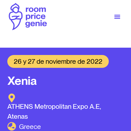
26 y 27 de noviembre de 2022
Xenia
ATHENS Metropolitan Expo A.E,
Atenas
Greece