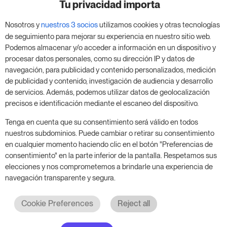
negocio
Tu privacidad importa
Nosotros y
nuestros 3 socios
utilizamos cookies y otras tecnologías
Aprovecha nuestra prueba de 14 días y mejora tu
de seguimiento para mejorar su experiencia en nuestro sitio web.
negocio, sin compromiso.
Podemos almacenar y/o acceder a información en un dispositivo y
procesar datos personales, como su dirección IP y datos de
Agenda una reunión para empezar tu prueba
navegación, para publicidad y contenido personalizados, medición
gratuita de 14 días.
de publicidad y contenido, investigación de audiencia y desarrollo
de servicios. Además, podemos utilizar datos de geolocalización
precisos e identificación mediante el escaneo del dispositivo.
Inicia tu prueba gratuita
Tenga en cuenta que su consentimiento será válido en todos
nuestros subdominios. Puede cambiar o retirar su consentimiento
en cualquier momento haciendo clic en el botón "Preferencias de
consentimiento" en la parte inferior de la pantalla. Respetamos sus
Programa una reunión
elecciones y nos comprometemos a brindarle una experiencia de
navegación transparente y segura.
Cookie Preferences
Reject all