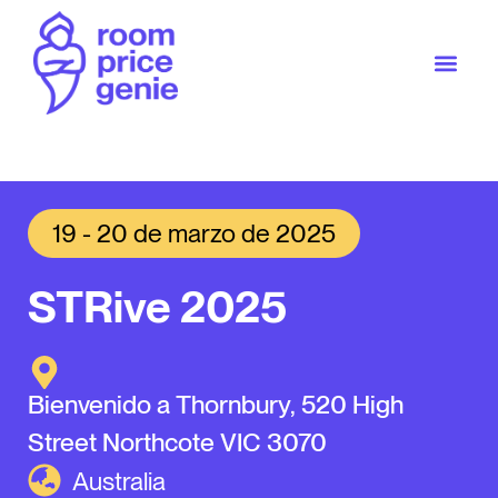
19 - 20 de marzo de 2025
STRive 2025
Bienvenido a Thornbury, 520 High
Street Northcote VIC 3070
Australia