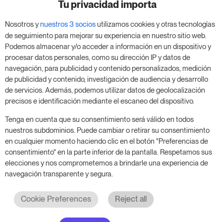
negocio
Tu privacidad importa
Nosotros y
nuestros 3 socios
utilizamos cookies y otras tecnologías
Aprovecha nuestra prueba de 14 días y mejora tu
de seguimiento para mejorar su experiencia en nuestro sitio web.
negocio, sin compromiso.
Podemos almacenar y/o acceder a información en un dispositivo y
procesar datos personales, como su dirección IP y datos de
Agenda una reunión para empezar tu prueba
navegación, para publicidad y contenido personalizados, medición
gratuita de 14 días.
de publicidad y contenido, investigación de audiencia y desarrollo
de servicios. Además, podemos utilizar datos de geolocalización
precisos e identificación mediante el escaneo del dispositivo.
Inicia tu prueba gratuita
Tenga en cuenta que su consentimiento será válido en todos
nuestros subdominios. Puede cambiar o retirar su consentimiento
en cualquier momento haciendo clic en el botón "Preferencias de
consentimiento" en la parte inferior de la pantalla. Respetamos sus
Programa una reunión
elecciones y nos comprometemos a brindarle una experiencia de
navegación transparente y segura.
Cookie Preferences
Reject all