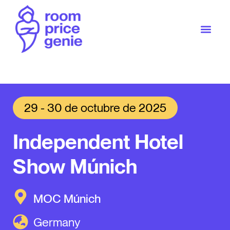
29 - 30 de octubre de 2025
Independent Hotel
Show Múnich
MOC Múnich
Germany