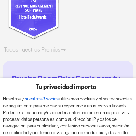
Todos nuestros Premios
Prueba RoomPriceGenie para tu
negocio
Tu privacidad importa
Nosotros y
nuestros 3 socios
utilizamos cookies y otras tecnologías
Aprovecha nuestra prueba de 14 días y mejora tu
de seguimiento para mejorar su experiencia en nuestro sitio web.
negocio, sin compromiso.
Podemos almacenar y/o acceder a información en un dispositivo y
procesar datos personales, como su dirección IP y datos de
Agenda una reunión para empezar tu prueba
navegación, para publicidad y contenido personalizados, medición
gratuita de 14 días.
de publicidad y contenido, investigación de audiencia y desarrollo