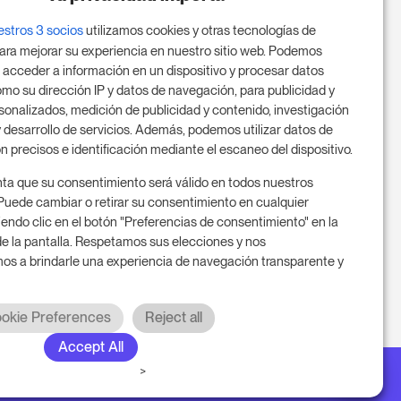
empezar tu prueba gratuita de 14
estros 3 socios
utilizamos cookies y otras tecnologías de
días.
ara mejorar su experiencia en nuestro sitio web. Podemos
 acceder a información en un dispositivo y procesar datos
mo su dirección IP y datos de navegación, para publicidad y
sonalizados, medición de publicidad y contenido, investigación
Inicia tu prueba gratuita
 desarrollo de servicios. Además, podemos utilizar datos de
n precisos e identificación mediante el escaneo del dispositivo.
ta que su consentimiento será válido en todos nuestros
Programa una reunión
Puede cambiar o retirar su consentimiento en cualquier
ndo clic en el botón "Preferencias de consentimiento" en la
 de la pantalla. Respetamos sus elecciones y nos
 a brindarle una experiencia de navegación transparente y
okie Preferences
Reject all
Accept All
>
os los derechos reservados. RoomPriceGenie AG