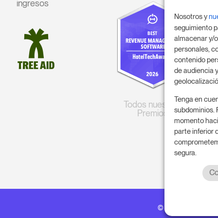
ingresos
Nosotros y
nu
seguimiento p
almacenar y/o
personales, co
contenido per
de audiencia y
geolocalizació
Tenga en cuen
Todos nuestros
subdominios. 
Premios
momento hacie
parte inferior
comprometemos
segura.
Co
© 2017 - 2026. Tod