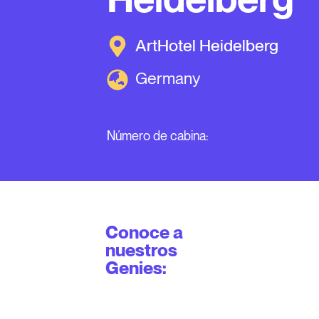
ArtHotel Heidelberg
Germany
Número de cabina:
Conoce a
nuestros
Genies: