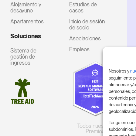
Alojamiento y
Estudios de
desayuno
casos
Apartamentos
Inicio de sesión
de socio
Soluciones
Asociaciones
Empleos
Sistema de
gestión de
ingresos
Nosotros y
nu
seguimiento p
almacenar y/o
personales, co
contenido per
de audiencia y
geolocalizació
Tenga en cuen
Todos nuestros
subdominios. 
Premios
momento hacie