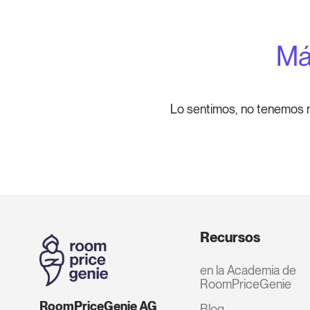
Má
Lo sentimos, no tenemos 
Recursos
en la Academia de
RoomPriceGenie
RoomPriceGenie AG
Blog