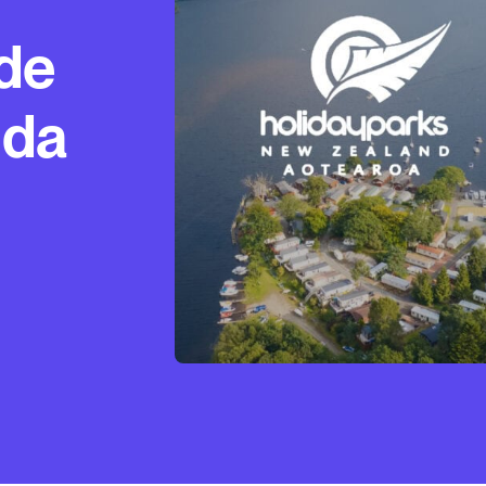
de
nda