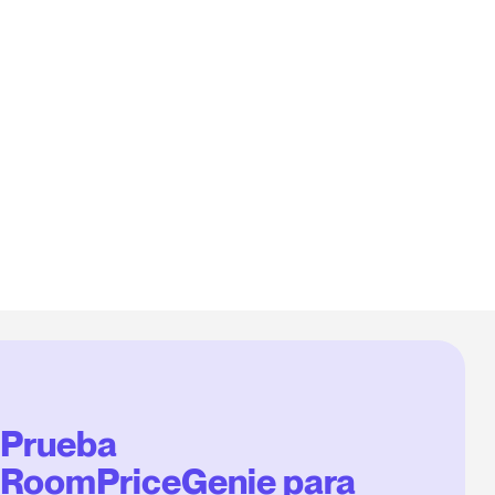
Prueba
RoomPriceGenie para