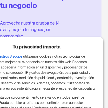
tu negocio
Aprovecha nuestra prueba de 14
días y mejora tu negocio, sin
compromiso.
Agenda una reunión para
Tu privacidad importa
empezar tu prueba gratuita de 14
estros 3 socios
utilizamos cookies y otras tecnologías de
días.
ara mejorar su experiencia en nuestro sitio web. Podemos
 acceder a información en un dispositivo y procesar datos
mo su dirección IP y datos de navegación, para publicidad y
sonalizados, medición de publicidad y contenido, investigación
Inicia tu prueba gratuita
 desarrollo de servicios. Además, podemos utilizar datos de
n precisos e identificación mediante el escaneo del dispositivo.
ta que su consentimiento será válido en todos nuestros
Programa una reunión
Puede cambiar o retirar su consentimiento en cualquier
ndo clic en el botón "Preferencias de consentimiento" en la