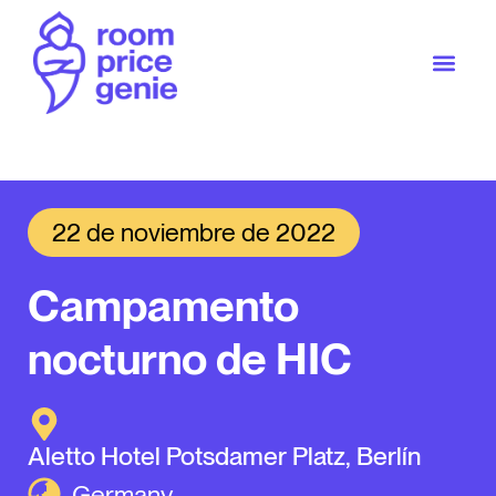
22 de noviembre de 2022
Campamento
nocturno de HIC
Aletto Hotel Potsdamer Platz, Berlín
Germany