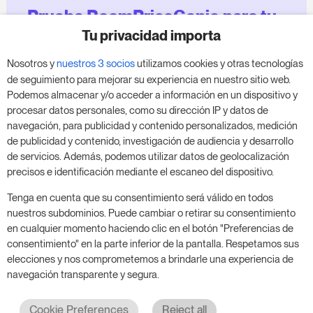
Prueba RoomPriceGenie para tu
negocio
Tu privacidad importa
Nosotros y
nuestros 3 socios
utilizamos cookies y otras tecnologías
Aprovecha nuestra prueba de 14 días y mejora tu
de seguimiento para mejorar su experiencia en nuestro sitio web.
negocio, sin compromiso.
Podemos almacenar y/o acceder a información en un dispositivo y
procesar datos personales, como su dirección IP y datos de
Agenda una reunión para empezar tu prueba
navegación, para publicidad y contenido personalizados, medición
gratuita de 14 días.
de publicidad y contenido, investigación de audiencia y desarrollo
de servicios. Además, podemos utilizar datos de geolocalización
precisos e identificación mediante el escaneo del dispositivo.
Inicia tu prueba gratuita
Tenga en cuenta que su consentimiento será válido en todos
nuestros subdominios. Puede cambiar o retirar su consentimiento
en cualquier momento haciendo clic en el botón "Preferencias de
consentimiento" en la parte inferior de la pantalla. Respetamos sus
Programa una reunión
elecciones y nos comprometemos a brindarle una experiencia de
navegación transparente y segura.
Cookie Preferences
Reject all