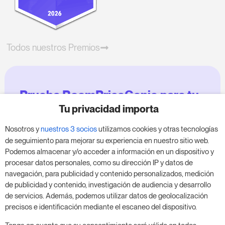
Todos nuestros Premios
Prueba RoomPriceGenie para tu
negocio
Tu privacidad importa
Nosotros y
nuestros 3 socios
utilizamos cookies y otras tecnologías
Aprovecha nuestra prueba de 14 días y mejora tu
de seguimiento para mejorar su experiencia en nuestro sitio web.
negocio, sin compromiso.
Podemos almacenar y/o acceder a información en un dispositivo y
procesar datos personales, como su dirección IP y datos de
Agenda una reunión para empezar tu prueba
navegación, para publicidad y contenido personalizados, medición
gratuita de 14 días.
de publicidad y contenido, investigación de audiencia y desarrollo
de servicios. Además, podemos utilizar datos de geolocalización
precisos e identificación mediante el escaneo del dispositivo.