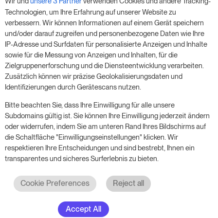
Wir und
unsere 3 Partner
verwenden Cookies und andere Tracking-
Nutze unsere 14-tägige Testversion und steigere
Technologien, um Ihre Erfahrung auf unserer Website zu
deinen Umsatz jetzt – ganz ohne Verpflichtung.
verbessern. Wir können Informationen auf einem Gerät speichern
und/oder darauf zugreifen und personenbezogene Daten wie Ihre
Buche einen Termin, um deine kostenlose 14-
IP-Adresse und Surfdaten für personalisierte Anzeigen und Inhalte
tägige Testphase zu starten.
sowie für die Messung von Anzeigen und Inhalten, für die
Zielgruppenerforschung und die Diensteentwicklung verarbeiten.
Zusätzlich können wir präzise Geolokalisierungsdaten und
Identifizierungen durch Gerätescans nutzen.
Starte die kostenlose Testversion
Bitte beachten Sie, dass Ihre Einwilligung für alle unsere
Subdomains gültig ist. Sie können Ihre Einwilligung jederzeit ändern
oder widerrufen, indem Sie am unteren Rand Ihres Bildschirms auf
Ein Meeting buchen
die Schaltfläche "Einwilligungseinstellungen" klicken. Wir
respektieren Ihre Entscheidungen und sind bestrebt, Ihnen ein
transparentes und sicheres Surferlebnis zu bieten.
Cookie Preferences
Reject all
Accept All
© 2017 - 2026. Alle Rechte vorbehalten. RoomPriceGenie AG