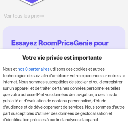
Voir tous les prix
Essayez RoomPriceGenie pour
votre entreprise
Votre vie privée est importante
Profitez de notre version d'essai de 14 jours et
Nous et
nos 3 partenaires
utilisons des cookies et autres
donnez un coup de fouet à votre entreprise,
technologies de suivi afin d'améliorer votre expérience sur notre site
sans aucune obligation.
internet. Nous sommes susceptibles de stocker et/ou d'enregistrer
sur un appareil et de traiter certaines données personnelles telles
Réservez une réunion pour commencer votre
que votre adresse IP et vos données de navigation, à des fins de
essai gratuit de 14 jours.
publicité et d'évaluation de contenu personnalisé, d'étude
d'audience et de développement de services. Nous sommes d'autre
part susceptibles d'utiliser des données de géolocalisation et
d'identification précises à partir d'analyses d'appareil.
Commencer l'essai gratuit