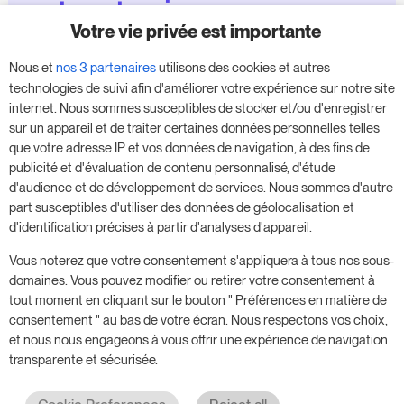
votre entreprise
Votre vie privée est importante
Profitez de notre version d'essai de 14 jours et
Nous et
nos 3 partenaires
utilisons des cookies et autres
donnez un coup de fouet à votre entreprise,
technologies de suivi afin d'améliorer votre expérience sur notre site
sans aucune obligation.
internet. Nous sommes susceptibles de stocker et/ou d'enregistrer
sur un appareil et de traiter certaines données personnelles telles
Réservez une réunion pour commencer votre
que votre adresse IP et vos données de navigation, à des fins de
essai gratuit de 14 jours.
publicité et d'évaluation de contenu personnalisé, d'étude
d'audience et de développement de services. Nous sommes d'autre
part susceptibles d'utiliser des données de géolocalisation et
d'identification précises à partir d'analyses d'appareil.
Commencer l'essai gratuit
Vous noterez que votre consentement s'appliquera à tous nos sous-
domaines. Vous pouvez modifier ou retirer votre consentement à
tout moment en cliquant sur le bouton " Préférences en matière de
Prenez rendez-vous
consentement " au bas de votre écran. Nous respectons vos choix,
et nous nous engageons à vous offrir une expérience de navigation
transparente et sécurisée.