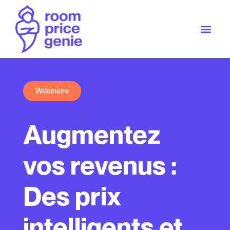
Webinaire
Augmentez
vos revenus :
Des prix
intelligents et