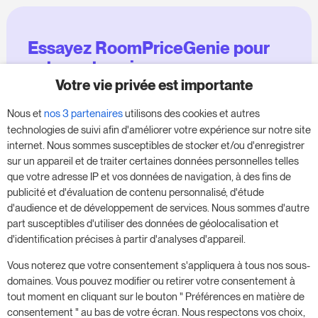
Essayez RoomPriceGenie pour
votre entreprise
Votre vie privée est importante
Profitez de notre version d'essai de 14 jours et
Nous et
nos 3 partenaires
utilisons des cookies et autres
donnez un coup de fouet à votre entreprise,
technologies de suivi afin d'améliorer votre expérience sur notre site
sans aucune obligation.
internet. Nous sommes susceptibles de stocker et/ou d'enregistrer
sur un appareil et de traiter certaines données personnelles telles
Réservez une réunion pour commencer votre
que votre adresse IP et vos données de navigation, à des fins de
essai gratuit de 14 jours.
publicité et d'évaluation de contenu personnalisé, d'étude
d'audience et de développement de services. Nous sommes d'autre
part susceptibles d'utiliser des données de géolocalisation et
d'identification précises à partir d'analyses d'appareil.
Commencer l'essai gratuit
Vous noterez que votre consentement s'appliquera à tous nos sous-
domaines. Vous pouvez modifier ou retirer votre consentement à
tout moment en cliquant sur le bouton " Préférences en matière de
Prenez rendez-vous
consentement " au bas de votre écran. Nous respectons vos choix,