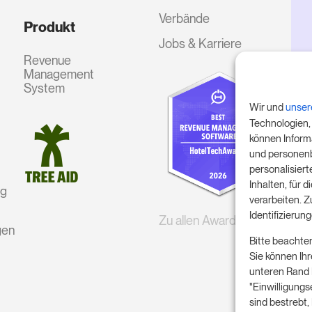
Verbände
Produkt
Jobs & Karriere
Revenue
Management
System
Wir und
unser
Technologien,
können Inform
und personenb
personalisier
Inhalten, für
ng
verarbeiten. 
Identifizieru
Zu allen Awards
gen
Bitte beachten
Sie können Ihr
unteren Rand I
"Einwilligungs
sind bestrebt,