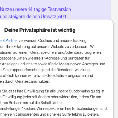
Nutze unsere 14-tägige Testversion
und steigere deinen Umsatz jetzt –
ganz ohne Verpflichtung.
Deine Privatsphäre ist wichtig
Buche einen Termin, um deine
e 3 Partner
verwenden Cookies und andere Tracking-
kostenlose 14-tägige Testphase
 um Ihre Erfahrung auf unserer Website zu verbessern. Wir
zu starten.
ationen auf einem Gerät speichern und/oder darauf zugreifen
ezogene Daten wie Ihre IP-Adresse und Surfdaten für
te Anzeigen und Inhalte sowie für die Messung von Anzeigen und
 die Zielgruppenerforschung und die Diensteentwicklung
Starte die kostenlose Testversion
Zusätzlich können wir präzise Geolokalisierungsdaten und
ngen durch Gerätescans nutzen.
Ein Meeting buchen
 Sie, dass Ihre Einwilligung für alle unsere Subdomains gültig ist.
e Einwilligung jederzeit ändern oder widerrufen, indem Sie am
hres Bildschirms auf die Schaltfläche
einstellungen" klicken. Wir respektieren Ihre Entscheidungen und
 Ihnen ein transparentes und sicheres Surferlebnis zu bieten.