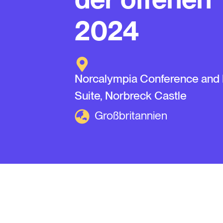
2024
Norcalympia Conference and 
Suite, Norbreck Castle
Großbritannien