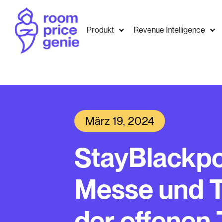
Produkt
Revenue Intelligence
März 19, 2024
StayBlackpo
Messe und 
der offenen 