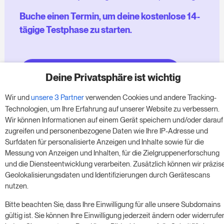
Buche einen Termin, um deine kostenlose 14-
tägige Testphase zu starten.
Starte die kostenlose Testversion
Deine Privatsphäre ist wichtig
Wir und
unsere 3 Partner
verwenden Cookies und andere Tracking-
Technologien, um Ihre Erfahrung auf unserer Website zu verbessern.
Ein Meeting buchen
Wir können Informationen auf einem Gerät speichern und/oder darauf
zugreifen und personenbezogene Daten wie Ihre IP-Adresse und
Surfdaten für personalisierte Anzeigen und Inhalte sowie für die
Messung von Anzeigen und Inhalten, für die Zielgruppenerforschung
und die Diensteentwicklung verarbeiten. Zusätzlich können wir präzis
Geolokalisierungsdaten und Identifizierungen durch Gerätescans
nutzen.
© 2017 - 2026. Alle Rechte vorbehalten. RoomPriceGenie AG
Bitte beachten Sie, dass Ihre Einwilligung für alle unsere Subdomains
gültig ist. Sie können Ihre Einwilligung jederzeit ändern oder widerrufe