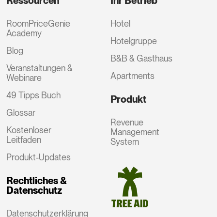
Ressourcen
Ihr Betrieb
RoomPriceGenie
Hotel
Academy
Hotelgruppe
Blog
B&B & Gasthaus
Veranstaltungen &
Apartments
Webinare
49 Tipps Buch
Produkt
Glossar
Revenue
Kostenloser
Management
Leitfaden
System
Produkt-Updates
Rechtliches &
Datenschutz
Datenschutzerklärung