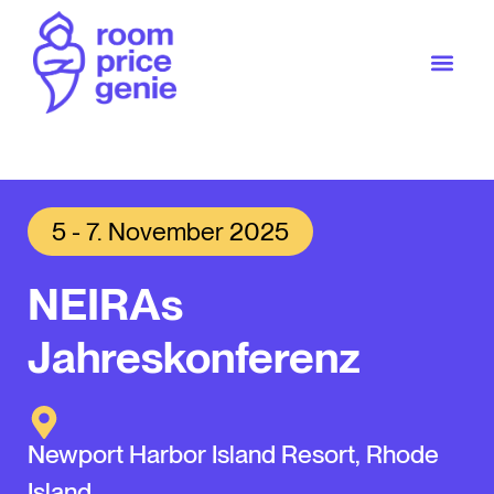
5 - 7. November 2025
NEIRAs
Jahreskonferenz
Newport Harbor Island Resort, Rhode
Island