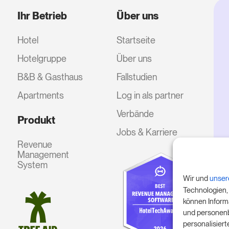
Ihr Betrieb
Über uns
Hotel
Startseite
Hotelgruppe
Über uns
B&B & Gasthaus
Fallstudien
Apartments
Log in als partner
Verbände
Produkt
Jobs & Karriere
Revenue
Management
System
Wir und
unser
Technologien,
können Inform
und personenb
personalisier