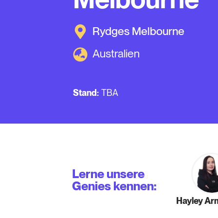
Rydges Melbourne
Australien
Stand:
TBA
Lerne unsere
Genies kennen:
Hayley Ar