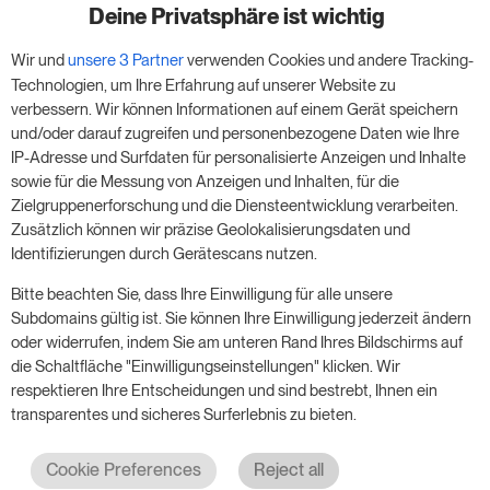
Zimmer
Deine Privatsphäre ist wichtig
Wir und
unsere 3 Partner
verwenden Cookies und andere Tracking-
Nutze unsere 14-tägige Testversion und steigere
Technologien, um Ihre Erfahrung auf unserer Website zu
deinen Umsatz jetzt – ganz ohne Verpflichtung.
verbessern. Wir können Informationen auf einem Gerät speichern
und/oder darauf zugreifen und personenbezogene Daten wie Ihre
Buche einen Termin, um deine kostenlose 14-
IP-Adresse und Surfdaten für personalisierte Anzeigen und Inhalte
tägige Testphase zu starten.
sowie für die Messung von Anzeigen und Inhalten, für die
Zielgruppenerforschung und die Diensteentwicklung verarbeiten.
Zusätzlich können wir präzise Geolokalisierungsdaten und
Identifizierungen durch Gerätescans nutzen.
Starte die kostenlose Testversion
Bitte beachten Sie, dass Ihre Einwilligung für alle unsere
Subdomains gültig ist. Sie können Ihre Einwilligung jederzeit ändern
oder widerrufen, indem Sie am unteren Rand Ihres Bildschirms auf
Ein Meeting buchen
die Schaltfläche "Einwilligungseinstellungen" klicken. Wir
respektieren Ihre Entscheidungen und sind bestrebt, Ihnen ein
transparentes und sicheres Surferlebnis zu bieten.
Cookie Preferences
Reject all