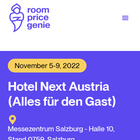
November 5-9, 2022
Hotel Next Austria
(Alles für den Gast)
Messezentrum Salzburg - Halle 10,
Stand 0759, Salzburg