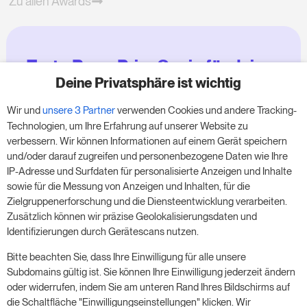
Zu allen Awards
Teste RoomPriceGenie für deine
Zimmer
Deine Privatsphäre ist wichtig
Wir und
unsere 3 Partner
verwenden Cookies und andere Tracking-
Nutze unsere 14-tägige Testversion und steigere
Technologien, um Ihre Erfahrung auf unserer Website zu
deinen Umsatz jetzt – ganz ohne Verpflichtung.
verbessern. Wir können Informationen auf einem Gerät speichern
und/oder darauf zugreifen und personenbezogene Daten wie Ihre
Buche einen Termin, um deine kostenlose 14-
IP-Adresse und Surfdaten für personalisierte Anzeigen und Inhalte
tägige Testphase zu starten.
sowie für die Messung von Anzeigen und Inhalten, für die
Zielgruppenerforschung und die Diensteentwicklung verarbeiten.
Zusätzlich können wir präzise Geolokalisierungsdaten und
Identifizierungen durch Gerätescans nutzen.
Starte die kostenlose Testversion
Bitte beachten Sie, dass Ihre Einwilligung für alle unsere
Subdomains gültig ist. Sie können Ihre Einwilligung jederzeit ändern
oder widerrufen, indem Sie am unteren Rand Ihres Bildschirms auf
Ein Meeting buchen
die Schaltfläche "Einwilligungseinstellungen" klicken. Wir